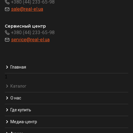
+380 (44) 233-65-98
sale@real-el.ua
Сервисный центр
+380 (44) 233-65-98
service@real-el.ua
Главная
1
Каталог
О нас
Где купить
Медиа-центр