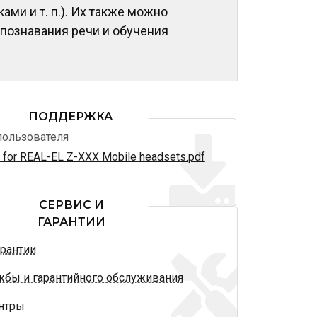
и и т. п.). Их также можно
спознавания речи и обучения
ПОДДЕРЖКА
пользователя
s for REAL-EL Z-XXX Mobile headsets.pdf
СЕРВИС И
ГАРАНТИИ
арантии
жбы и гарантийного обслуживания
нтры