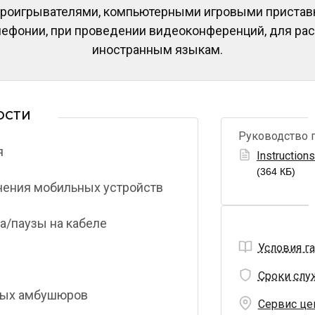
роигрывателями, компьютерными игровыми приставкам
лефонии, при проведении видеоконференций, для ра
иностранным языкам.
ОСТИ
Руководство 
я
Instruction
(364 КБ)
ючения мобильных устройств
а/паузы на кабеле
Условия г
Сроки слу
ных амбушюров
Сервис це