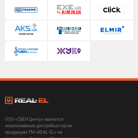
ООО «СВЕН Центр» является
эксклюзивным дистрибьютором
продукции ТМ «REAL-EL» на