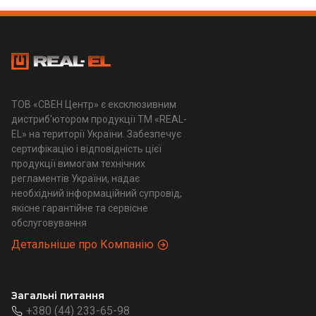
ТОВ «СВЕН Центр» є ексклюзивним
дистриб'ютором продукції ТМ «REAL-
EL» на території України. Забезпечує
сертифікацію і відповідність цієї
продукції вимогам технічних
регламентів України, надає
необхідний інформаційний супровід,
якісне гарантійне та сервісне
обслуговування
Детальніше про Компанію
Загальні питання
+380 (44) 233-65-98