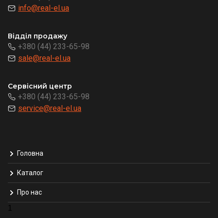
info@real-el.ua
Відділ продажу
+380 (44) 233-65-98
sale@real-el.ua
Сервісний центр
+380 (44) 233-65-98
service@real-el.ua
Головна
Каталог
Про нас
1