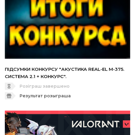
ПІДСУМКИ КОНКУРСУ "АКУСТИКА REAL-EL M-375.
СИСТЕМА 2.1 + КОНКУРС".
Розіграш завершено
Результат розыграша