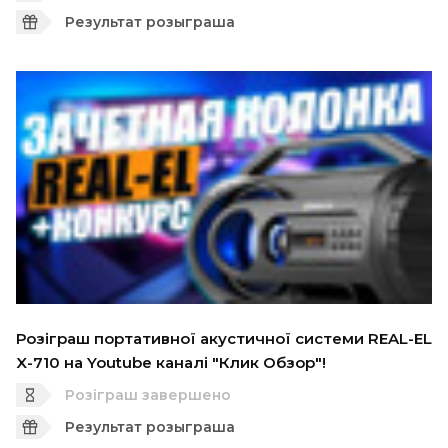
Результат розыграша
Розіграш портативної акустичної системи REAL-EL
X-710 на Youtube каналі "Клик Обзор"!
Розіграш завершено
Результат розыграша