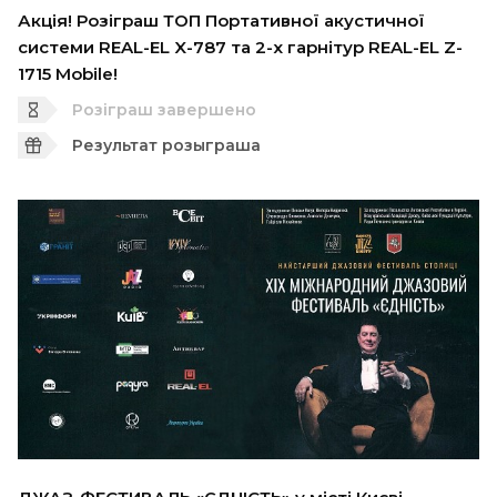
Акція! Розіграш ТОП Портативної акустичної
системи REAL-EL X-787 та 2-х гарнітур REAL-EL Z-
1715 Mobile!
Розіграш завершено
Результат розыграша