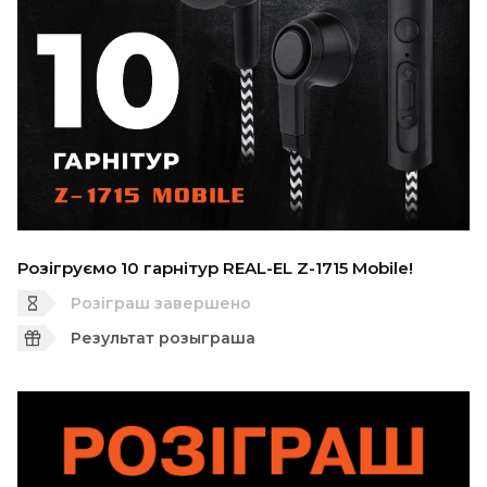
Розігруємо 10 гарнітур REAL-EL Z-1715 Mobile!
Розіграш завершено
Результат розыграша