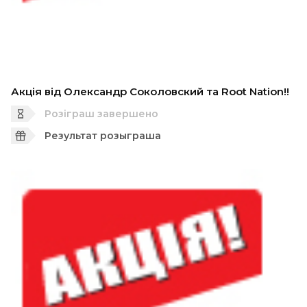
Акція від Олександр Соколовский та Root Nation!!
Розіграш завершено
Результат розыграша