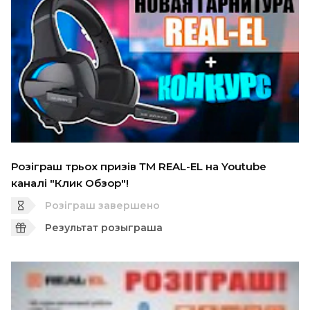
Розіграш трьох призів ТМ REAL-EL на Youtube
каналі "Клик Обзор"!
Розіграш завершено
Результат розыграша