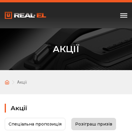
АКЦІЇ
Акції
Акції
Спеціальна пропозиція
Розіграш призів