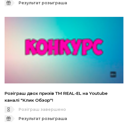
Результат розыграша
Розіграш двох призів ТМ REAL-EL на Youtube
каналі "Клик Обзор"!
Розіграш завершено
Результат розыграша