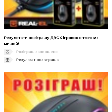
Результати розіграшу ДВОХ ігрових оптичних
мишей!
Розіграш завершено
Результат розыграша