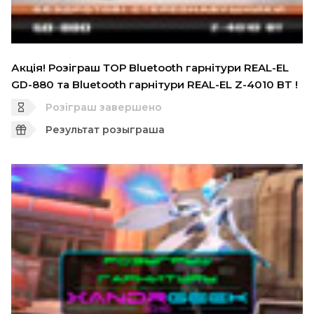
Акція! Розіграш ТОР Bluetooth гарнітури REAL-EL
GD-880 та Bluetooth гарнітури REAL-EL Z-4010 BT !
Розіграш завершено
Результат розыграша