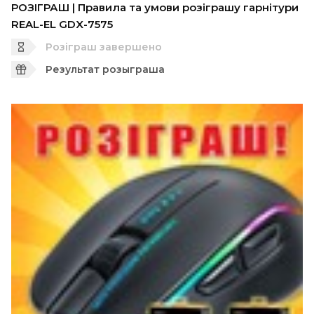
РОЗІГРАШ | Правила та умови розіграшу гарнітури
REAL-EL GDX-7575
Розіграш завершено
Результат розыграша