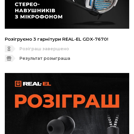
Розігруємо 3 гарнітури REAL-EL GDX-7670!
Розіграш завершено
Результат розыграша