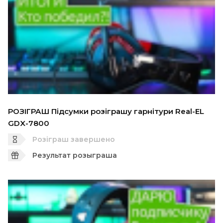
РОЗІГРАШ Підсумки розіграшу гарнітури Real-EL
GDX-7800
Розіграш завершено
Результат розыграша