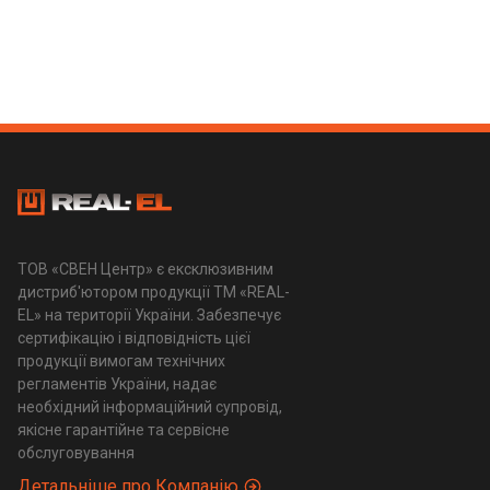
ТОВ «СВЕН Центр» є ексклюзивним
дистриб'ютором продукції ТМ «REAL-
EL» на території України. Забезпечує
сертифікацію і відповідність цієї
продукції вимогам технічних
регламентів України, надає
необхідний інформаційний супровід,
якісне гарантійне та сервісне
обслуговування
Детальніше про Компанію