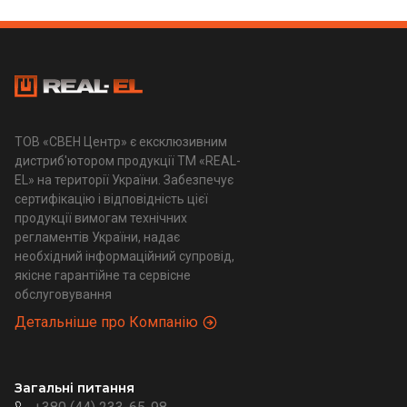
ТОВ «СВЕН Центр» є ексклюзивним
дистриб'ютором продукції ТМ «REAL-
EL» на території України. Забезпечує
сертифікацію і відповідність цієї
продукції вимогам технічних
регламентів України, надає
необхідний інформаційний супровід,
якісне гарантійне та сервісне
обслуговування
Детальніше про Компанію
Загальні питання