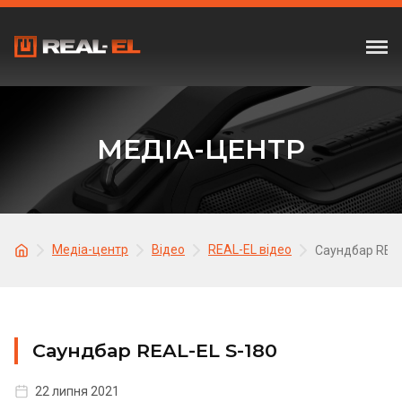
МЕДІА-ЦЕНТР
Медіа-центр
Відео
REAL-EL відео
Саундбар REAL
Саундбар REAL-EL S-180
22 липня 2021