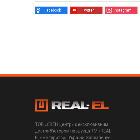
Facebook
Twitter
Instagram
ТОВ «СВЕН Центр» є ексклюзивним
дистриб'ютором продукції ТМ «REAL-
EL» на території України. Забезпечує