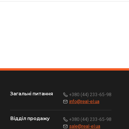
Загальні питання
+380 (44) 233-65-98
info@real-el.ua
Відділ продажу
+380 (44) 233-65-98
sale@real-el.ua