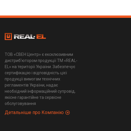
ТОВ «СВЕН Центр» є ексклюзивним
дистриб'ютором продукції ТМ «REAL-
EL» на території України. Забезпечує
сертифікацію і відповідність цієї
продукції вимогам технічних
регламентів України, надає
необхідний інформаційний супровід,
якісне гарантійне та сервісне
обслуговування
Детальніше про Компанію