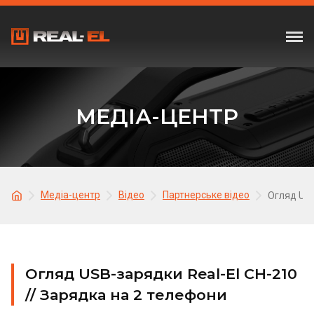
МЕДІА-ЦЕНТР
Медіа-центр
Відео
Партнерське відео
Огляд USB
Огляд USB-зарядки Real-El CH-210
// Зарядка на 2 телефони