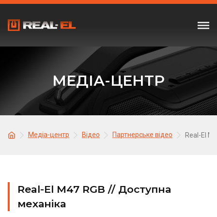
МЕДІА-ЦЕНТР
Медіа-центр
Відео
Партнерське відео
Real-El M
Real-El M47 RGB // Доступна
механіка