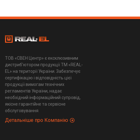
ТОВ «СВЕН Центр» є ексклюзивним
дистриб'ютором продукції ТМ «REAL-
EL» на території України. Забезпечує
сертифікацію і відповідність цієї
продукції вимогам технічних
регламентів України, надає
необхідний інформаційний супровід,
якісне гарантійне та сервісне
обслуговування
Детальніше про Компанію