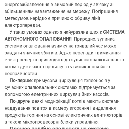
енергозабезпечення в зимовий період у зв'язку зі
збільшенням навантаження на мережу. Погіршення
метеоумов нерідко є причиною обриву лінії
електропередач.
У таких умовах однією з найуразливіших є
СИСТЕМА
АВТОНОМНОГО ОПАЛЮВАННЯ
. Природно, зупинка
системи опалювання взимку на тривалий час може
завдати значних збитків. Адже перепади і вимикання
електроенергії призводять до зупинки опалювального
котла і дуже часто провокують виникнення його
несправностей.
По-перше:
примусова циркуляція теплоносія у
сучасних опалювальних системах підтримується за
допомогою електричних циркуляційних насосів.
По-друге
: деякі модифікації котлів мають системи
наддування повітря в камеру згорання і видалення
продуктів горіння на основі електричних вентиляторів,
а також мікропроцесорні блоки управління.
Працює подібна опалювальна система