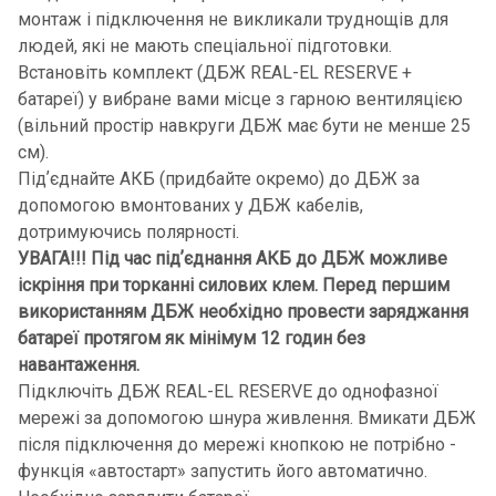
монтаж і підключення не викликали труднощів для
людей, які не мають спеціальної підготовки.
Встановіть комплект (ДБЖ REAL-EL RESERVE +
батареї) у вибране вами місце з гарною вентиляцією
(вільний простір навкруги ДБЖ має бути не менше 25
см).
Підʼєднайте АКБ (придбайте окремо) до ДБЖ за
допомогою вмонтованих у ДБЖ кабелів,
дотримуючись полярності.
УВАГА!!! Під час підʼєднання АКБ до ДБЖ можливе
іскріння при торканні силових клем. Перед першим
використанням ДБЖ необхідно провести заряджання
батареї протягом як мінімум 12 годин без
навантаження.
Підключіть ДБЖ REAL-EL RESERVE до однофазної
мережі за допомогою шнура живлення. Вмикати ДБЖ
після підключення до мережі кнопкою не потрібно -
функція «автостарт» запустить його автоматично.