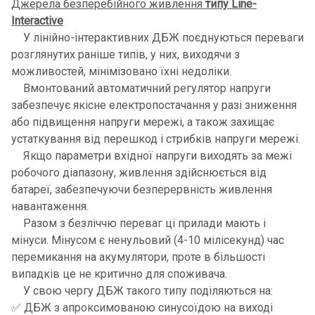
Джерела безперебійного живлення
типу Line-
Interactive
У лінійно-інтерактивних ДБЖ поєднуються переваги
розглянутих раніше типів, у них, виходячи з
можливостей, мінімізовано їхні недоліки.
Вмонтований автоматичний регулятор напруги
забезпечує якісне електропостачання у разі зниження
або підвищення напруги мережі, а також захищає
устаткування від перешкод і стрибків напруги мережі.
Якщо параметри вхідної напруги виходять за межі
робочого діапазону, живлення здійснюється від
батареї, забезпечуючи безперервність живлення
навантаження.
Разом з безліччю переваг ці прилади мають і
мінуси. Мінусом є ненульовий (4-10 мілісекунд) час
перемикання на акумулятори, проте в більшості
випадків це не критично для споживача.
У свою чергу ДБЖ такого типу поділяються на:
✅ ДБЖ з апроксимованою синусоїдою на виході