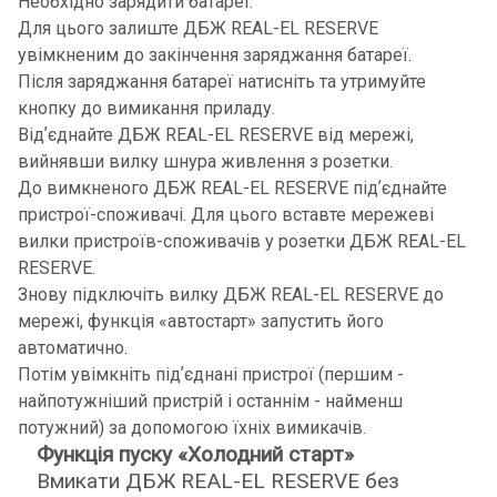
Необхідно зарядити батареї.
Для цього залиште ДБЖ REAL-EL RESERVE
увімкненим до закінчення заряджання батареї.
Після заряджання батареї натисніть та утримуйте
кнопку до вимикання приладу.
Відʼєднайте ДБЖ REAL-EL RESERVE від мережі,
вийнявши вилку шнура живлення з розетки.
До вимкненого ДБЖ REAL-EL RESERVE підʼєднайте
пристрої-споживачі. Для цього вставте мережеві
вилки пристроїв-споживачів у розетки ДБЖ REAL-EL
RESERVE.
Знову підключіть вилку ДБЖ REAL-EL RESERVE до
мережі, функція «автостарт» запустить його
автоматично.
Потім увімкніть підʼєднані пристрої (першим -
найпотужніший пристрій і останнім - найменш
потужний) за допомогою їхніх вимикачів.
Функція пуску «Холодний старт»
Вмикати ДБЖ REAL-EL RESERVE без