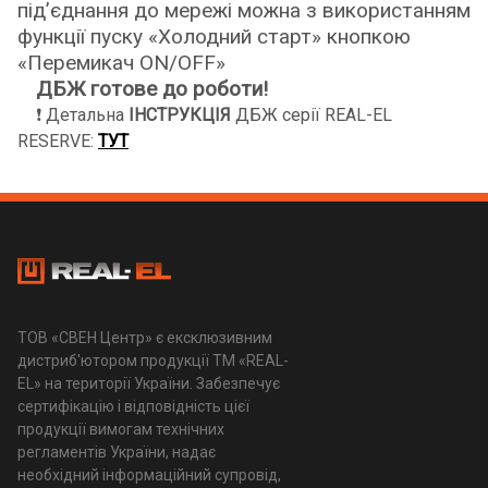
підʼєднання до мережі можна з використанням
функції пуску «Холодний старт» кнопкою
«Перемикач ON/OFF»
ДБЖ готове до роботи!
❗ Детальна
ІНСТРУКЦІЯ
ДБЖ серії REAL-EL
RESERVE:
ТУТ
ТОВ «СВЕН Центр» є ексклюзивним
дистриб'ютором продукції ТМ «REAL-
EL» на території України. Забезпечує
сертифікацію і відповідність цієї
продукції вимогам технічних
регламентів України, надає
необхідний інформаційний супровід,