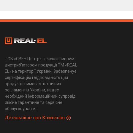
ТОВ «СВЕН Центр» є ексклюзивним
дистриб'ютором продукції ТМ «REAL-
EL» на території України. Забезпечує
сертифікацію і відповідність цієї
продукції вимогам технічних
регламентів України, надає
необхідний інформаційний супровід,
якісне гарантійне та сервісне
обслуговування
Детальніше про Компанію