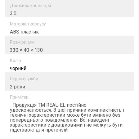
Довжина кабелю, м
3,0
Матеріал корпусу
ABS пластик
Розміри, мм
330 × 40 × 130
Колір
чорний
Строк служби
2 роки
Примітки:
Продукція ТМ REAL-EL постійно
удосконалюється. З цієї причини комплектність і
технічні характеристики може бути змінено без
попереднього повідомлення. Всі наведені
характеристики є довідковими і не можуть бути
підставою для претензій.