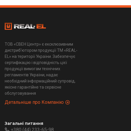
ТОВ «СВЕН Центр» є ексклюзивним
дистриб'ютором продукції ТМ «REAL-
EL» на території України. Забезпечує
сертифікацію і відповідність цієї
продукції вимогам технічних
регламентів України, надає
необхідний інформаційний супровід,
якісне гарантійне та сервісне
обслуговування
Детальніше про Компанію
Загальні питання
+380 (44) 233-65-98