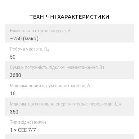
ТЕХНІЧНІ ХАРАКТЕРИСТИКИ
Номінальна вхідна напруга, В
~250 (макс.)
Робоча частота, Гц
50
Сумар. потужність підключ. навантаження, Вт
3680
Максимальний струм навантаження, А
16
Максим. поглинальна енергія імпульс. перешкоди, Дж
350
Тип вхідної вилки
1 × CEE 7/7