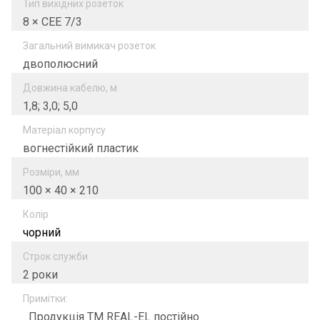
Тип вихідних розеток
8 × CEE 7/3
Загальний вимикач розеток
двополюсний
Довжина кабелю, м
1,8; 3,0; 5,0
Матеріал корпусу
вогнестійкий пластик
Розміри, мм
100 × 40 × 210
Колір
чорний
Строк служби
2 роки
Примітки:
Продукція ТМ REAL-EL постійно