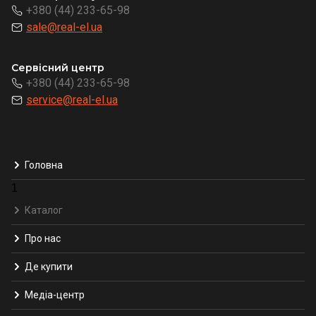
+380 (44) 233-65-98
sale@real-el.ua
Сервісний центр
+380 (44) 233-65-98
service@real-el.ua
Головна
1
Каталог
Про нас
Де купити
Медіа-центр