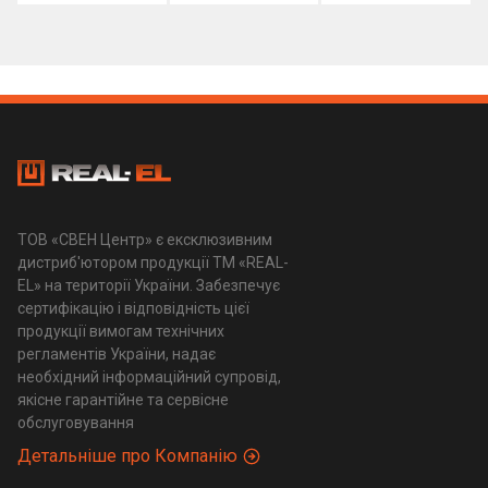
ТОВ «СВЕН Центр» є ексклюзивним
дистриб'ютором продукції ТМ «REAL-
EL» на території України. Забезпечує
сертифікацію і відповідність цієї
продукції вимогам технічних
регламентів України, надає
необхідний інформаційний супровід,
якісне гарантійне та сервісне
обслуговування
Детальніше про Компанію