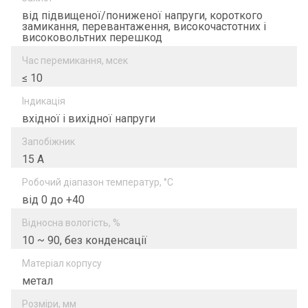
від підвищеної/пониженої напруги, короткого
замикання, перевантаження, високочастотних і
високовольтних перешкод
Час перемикання, мсек
≤ 10
Індикація
вхідної і вихідної напруги
Запобіжник
15 А
Робочий діапазон температур, °C
від 0 до +40
Відносна вологість, %
10 ~ 90, без конденсації
Матеріал корпусу
метал
Розміри, мм