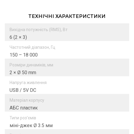
ТЕХНІЧНІ ХАРАКТЕРИСТИКИ
Вихідна потужність (RMS), Вт
6 (2 × 3)
Частотний діапазон, Гц
150 – 18 000
Розміри динаміків, мм
2 × Ø 50 mm
Напруга живлення
USB / 5V DC
Матеріал корпусу
AБС пластик
Типи роз’ємів
міні-джек Ø 3.5 мм