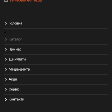
service@real-el.ua
Головна
1
Каталог
Про нас
Де купити
Медіа-центр
Акції
Сервіс
Контакти