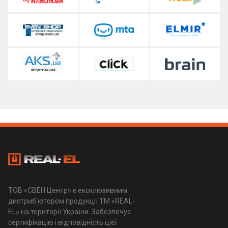
ТОВ «СВЕН Центр» є ексклюзивним
дистриб'ютором продукції ТМ «REAL-
EL» на території України. Забезпечує
сертифікацію і відповідність цієї