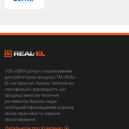
ТОВ «СВЕН Центр» є ексклюзивним
дистриб'ютором продукції ТМ «REAL-
EL» на території України. Забезпечує
сертифікацію і відповідність цієї
продукції вимогам технічних
регламентів України, надає
необхідний інформаційний супровід,
якісне гарантійне та сервісне
обслуговування
Детальніше про Компанію