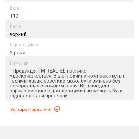
Вага, г
110
Колір
чорний
Строк служби
2 роки
Примітки:
Продукція ТМ REAL-EL постійно
удосконалюється. З цієї причини комплектність і
технічні характеристики може бути змінено без
попереднього повідомлення. Всі наведені
характеристики є довідковими і не можуть бути
підставою для претензій.
Усі характеристики