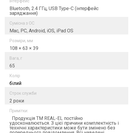
Інтерфейс
Bluetooth, 2.4 ГГц, USB Type-C (інтерфейс
заряджання)
Сумісна з ОС
Mac, PC, Android, iOS, iPad OS
Розміри, мм
108 × 63 × 39
Вага, г
65
Колір
білий
Строк служби
2 роки
Примітки:
Продукція ТМ REAL-EL постійно
удосконалюється. З цієї причини комплектність і
технічні характеристики може бути змінено без
попереднього повідомлення. Всі наведені