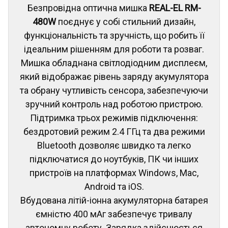
Безпровідна оптична мишка
REAL-EL RM-
480W
поєднує у собі стильний дизайн,
функціональність та зручність, що робить її
ідеальним рішенням для роботи та розваг.
Мишка обладнана світлодіодним дисплеєм,
який відображає рівень заряду акумулятора
та обрану чутливість сенсора, забезпечуючи
зручний контроль над роботою пристрою.
Підтримка трьох режимів підключення:
бездротовий режим 2.4 ГГц та два режими
Bluetooth дозволяє швидко та легко
підключатися до ноутбуків, ПК чи інших
пристроїв на платформах Windows, Mac,
Android та iOS.
Вбудована літій-іонна акумуляторна батарея
ємністю 400 мАг забезпечує тривалу
автономну роботу. Зарядка здійснюється