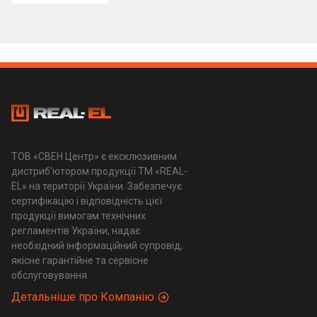
ТОВ «СВЕН Центр» є ексклюзивним
дистриб'ютором продукції ТМ «REAL-
EL» на території України. Забезпечує
сертифікацію і відповідність цієї
продукції вимогам технічних
регламентів України, надає
необхідний інформаційний супровід,
якісне гарантійне та сервісне
обслуговування
Детальніше про Компанію