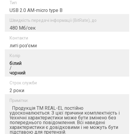
Тип
USB 2.0 AM-micro type B
Швидкість передачі інформації (BitRate), до
480 Мб/сек
Контакти
литі роз’єми
Колір
білий
/
чорний
Строк служби
2 роки
Примітки:
Продукція ТМ REAL-EL постійно
удосконалюється. З цієї причини комплектність і
технічні характеристики може бути змінено без
попереднього повідомлення. Всі наведені
характеристики є довідковими і не можуть бути
підставою для претензій.