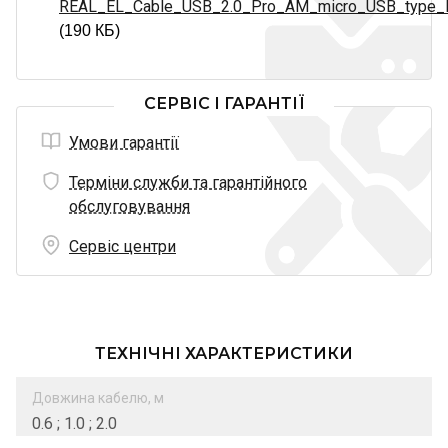
REAL_EL_Cable_USB_2.0_Pro_AM_micro_USB_type_B
(190 КБ)
СЕРВІС І ГАРАНТІЇ
Умови гарантії
Терміни служби та гарантійного
обслуговування
Сервіс центри
ТЕХНІЧНІ ХАРАКТЕРИСТИКИ
Довжина кабелю, м
0.6 ; 1.0 ; 2.0