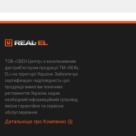
ТОВ «СВЕН Центр» є ексклюзивним
дистриб'ютором продукції ТМ «REAL-
EL» на території України. Забезпечує
сертифікацію і відповідність цієї
продукції вимогам технічних
регламентів України, надає
необхідний інформаційний супровід,
якісне гарантійне та сервісне
обслуговування
Детальніше про Компанію