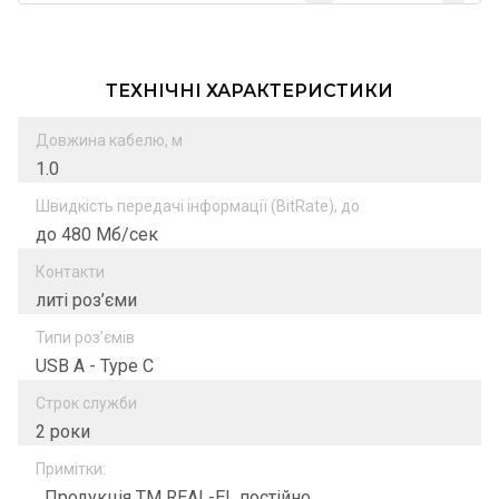
ТЕХНІЧНІ ХАРАКТЕРИСТИКИ
Довжина кабелю, м
1.0
Швидкість передачі інформації (BitRate), до
до 480 Мб/сек
Контакти
литі роз’єми
Типи роз’ємів
USB A - Type C
Строк служби
2 роки
Примітки:
Продукція ТМ REAL-EL постійно