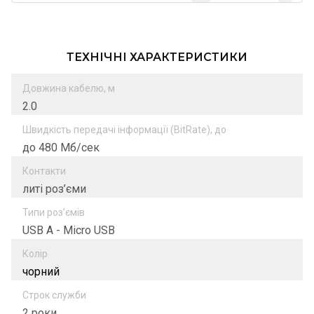
ТЕХНІЧНІ ХАРАКТЕРИСТИКИ
Довжина кабелю, м
2.0
Швидкість передачі інформації (BitRate), до
до 480 Мб/сек
Контакти
литі роз’єми
Типи роз’ємів
USB A - Micro USB
Колір
чорний
Строк служби
2 роки