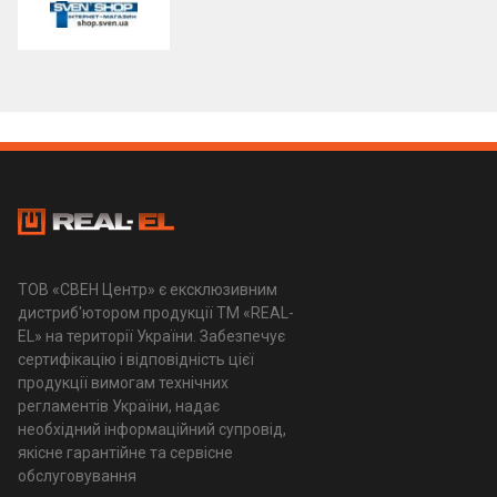
ТОВ «СВЕН Центр» є ексклюзивним
дистриб'ютором продукції ТМ «REAL-
EL» на території України. Забезпечує
сертифікацію і відповідність цієї
продукції вимогам технічних
регламентів України, надає
необхідний інформаційний супровід,
якісне гарантійне та сервісне
обслуговування