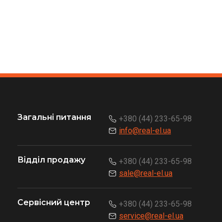
Загальні питання
+380 (44) 233-65-98
info@real-el.ua
Відділ продажу
+380 (44) 233-65-98
sale@real-el.ua
Сервісний центр
+380 (44) 233-65-98
service@real-el.ua