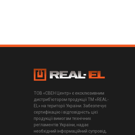
ТОВ «СВЕН Центр» є ексклюзивним
дистриб'ютором продукції ТМ «REAL-
EL» на території України. Забезпечує
сертифікацію і відповідність цієї
продукції вимогам технічних
регламентів України, надає
необхідний інформаційний супровід,