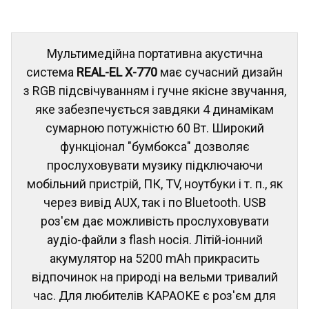
Мультимедійна портативна акустична
система
REAL-EL X-770
має сучасний дизайн
з RGB підсвічуванням і гучне якісне звучання,
яке забезпечується завдяки 4 динамікам
сумарною потужністю 60 Вт. Широкий
функціонал "бумбокса" дозволяє
прослуховувати музику підключаючи
мобільний пристрій, ПК, TV, ноутбуки і т. п., як
через вивід AUX, так і по Bluetooth. USB
роз'єм дає можливість прослуховувати
аудіо-файли з flash носія. Літій-іонний
акумулятор на 5200 mAh прикрасить
відпочинок на природі на вельми тривалий
час. Для любителів КАРАОКЕ є роз'єм для