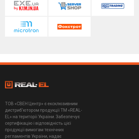
ТОВ «СВЕН Центр» є ексклюзивним
дистриб'ютором продукції ТМ «REAL-
EL» на території України. Забезпечує
сертифікацію і відповідність цієї
продукції вимогам технічних
регламентів України, надає