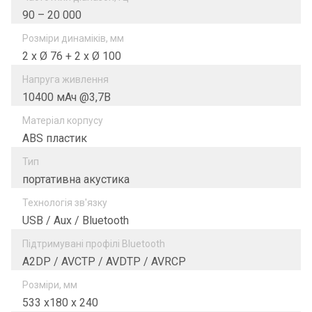
90 – 20 000
Розміри динаміків, мм
2 x Ø 76 + 2 x Ø 100
Напруга живлення
10400 мАч @3,7В
Матеріал корпусу
ABS пластик
Тип
портативна акустика
Технологія зв'язку
USB / Aux / Bluetooth
Підтримувані профілі Bluetooth
A2DP / AVCTP / AVDTP / AVRCP
Розміри, мм
533 x180 x 240