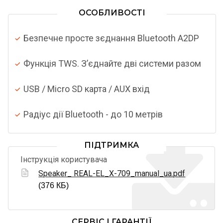
ОСОБЛИВОСТІ
Безпечне просте зєднання Bluetooth A2DP
Функція TWS. З’єднайте дві системи разом
USB / Micro SD карта / AUX вхід
Радіус дії Bluetooth - до 10 метрів
ПІДТРИМКА
Інструкція користувача
Speaker_ REAL-EL_X-709_manual_ua.pdf
(376 КБ)
СЕРВІС І ГАРАНТІЇ