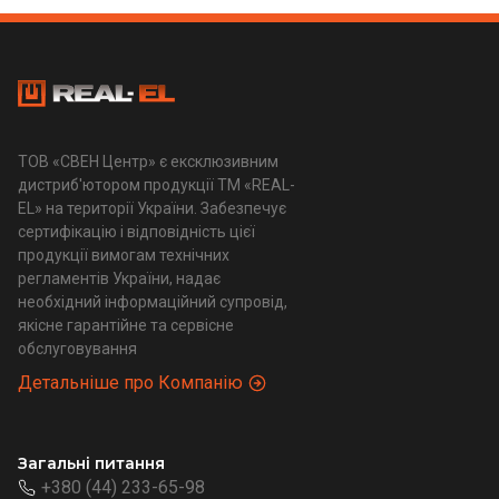
ТОВ «СВЕН Центр» є ексклюзивним
дистриб'ютором продукції ТМ «REAL-
EL» на території України. Забезпечує
сертифікацію і відповідність цієї
продукції вимогам технічних
регламентів України, надає
необхідний інформаційний супровід,
якісне гарантійне та сервісне
обслуговування
Детальніше про Компанію
Загальні питання
+380 (44) 233-65-98