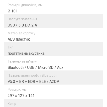
Розміри динаміків, мм
Ø 101
Напруга живлення
USB / 5 B DC, 2 A
Матеріал корпусу
ABS пластик
Тип
портативна акустика
Технологія зв'язку
Bluetooth / USB / Micro SD / Aux
Підтримувані профілі Bluetooth
V5.0 + BR + EDR + BLE / A2DP
Розміри, мм
297 x 127 x 141
Колір