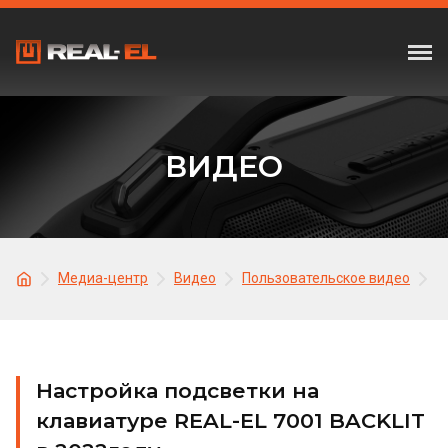
ВИДЕО
Медиа-центр
Видео
Пользовательское видео
Н
Настройка подсветки на
клавиатуре REAL-EL 7001 BACKLIT