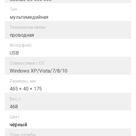
Тип
мультимедийная
Технология связи
проводная
Интерфейс
USB
Совместима с ОС
Windows XP/Vista/7/8/10
Размеры, мм
465 × 40 × 175
Вес, г
468
Цвет
чёрный
Срок службы