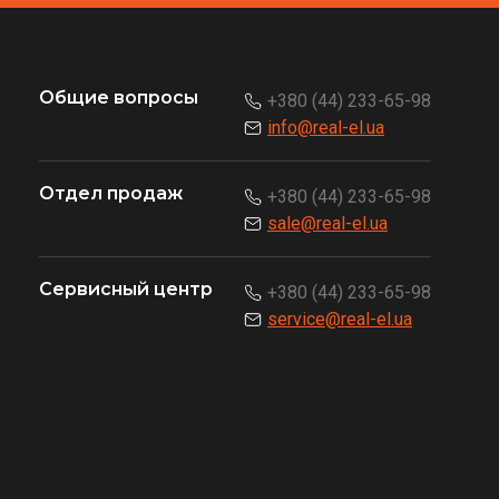
Общие вопросы
+380 (44) 233-65-98
info@real-el.ua
Отдел продаж
+380 (44) 233-65-98
sale@real-el.ua
Сервисный центр
+380 (44) 233-65-98
service@real-el.ua