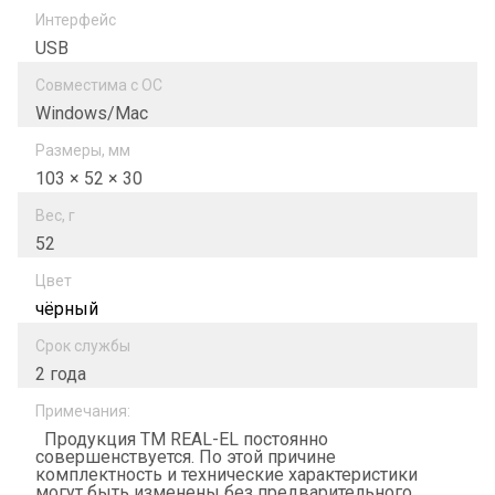
Интерфейс
USB
Совместима с ОС
Windows/Mac
Размеры, мм
103 × 52 × 30
Вес, г
52
Цвет
чёрный
Срок службы
2 года
Примечания:
Продукция ТМ REAL-EL постоянно
совершенствуется. По этой причине
комплектность и технические характеристики
могут быть изменены без предварительного