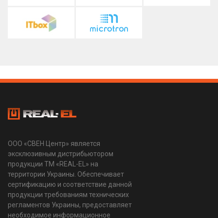
ООО «СВЕН Центр» является
эксклюзивным дистрибьютором
продукции ТМ «REAL-EL» на
территории Украины. Обеспечивает
сертификацию и соответствие данной
продукции требованиям технических
регламентов Украины, предоставляет
необходимое информационное